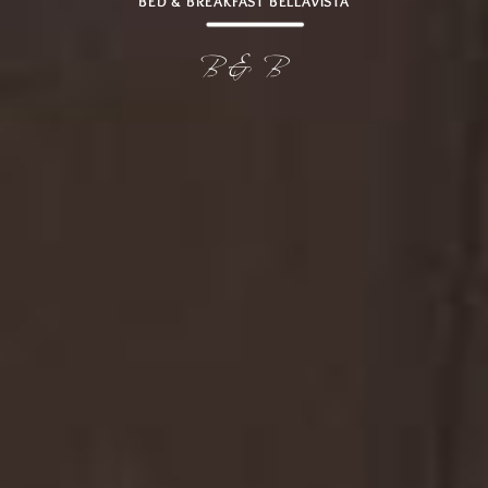
BED & BREAKFAST BELLAVISTA
B&B