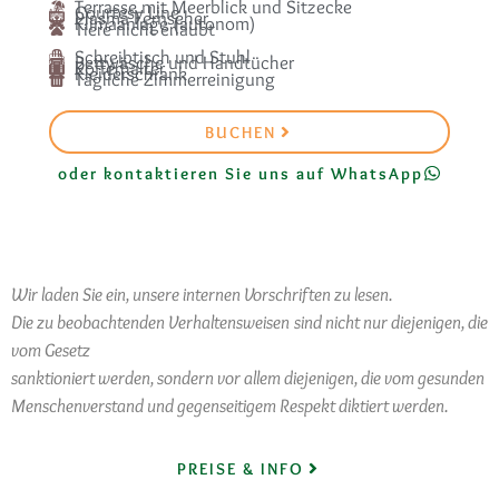
Terrasse mit Meerblick und Sitzecke
Courtesy Line
Plasma Fernseher
Klimaanlage (autonom)
Tiere nicht erlaubt
Schreibtisch und Stuhl
Bettwäsche und Handtücher
Kofferhalter
Kleiderschrank
Tägliche Zimmerreinigung
BUCHEN
oder kontaktieren Sie uns auf WhatsApp
Wir laden Sie ein, unsere internen Vorschriften zu lesen.
Die zu beobachtenden Verhaltensweisen sind nicht nur diejenigen, die
vom Gesetz
sanktioniert werden, sondern vor allem diejenigen, die vom gesunden
Menschenverstand und gegenseitigem Respekt diktiert werden.
PREISE & INFO