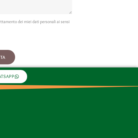
ttamento dei miei dati personali ai sensi
STA
ATSAPP