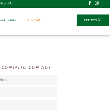
llica (SA)
ove Siamo
Contatti
Prenota
n contatto con noi