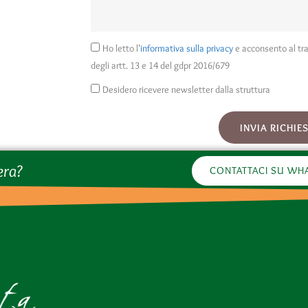
Ho letto l'
informativa sulla privacy
e acconsento al tra
degli artt. 13 e 14 del gdpr 2016/679
Desidero ricevere newsletter dalla struttura
INVIA RICHIE
era?
CONTATTACI SU WH