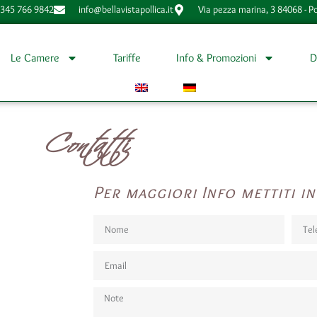
 345 766 9842
info@bellavistapollica.it
Via pezza marina, 3 84068 - Po
Le Camere
Tariffe
Info & Promozioni
D
Contatti
Per maggiori Info mettiti i