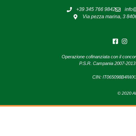
+39 345 766 9842
info@
Via pezza marina, 3 8406
Operazione cofinanziata con il conco
P.S.R. Campania 2007-2013 
CIN: IT065098B4IW
© 2020 Al