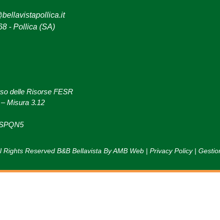
bellavistapollica.it
8 - Pollica (SA)
rso delle Risorse FESR
– Misura 3.12
XSPQN5
l Rights Reserved B&B Bellavista By AMB Web |
Privacy Policy
|
Gestio