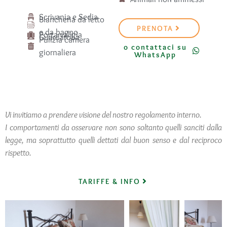
Scrivania e Sedia
Biancheria da letto
PRENOTA
e da bagno
Porta valigia
Guardaroba
Pulizia camera
o contattaci su
giornaliera
WhatsApp
Vi invitiamo a prendere visione del nostro regolamento interno.
I comportamenti da osservare non sono soltanto quelli sanciti dalla
legge, ma soprattutto quelli dettati dal buon senso e dal reciproco
rispetto.
TARIFFE & INFO