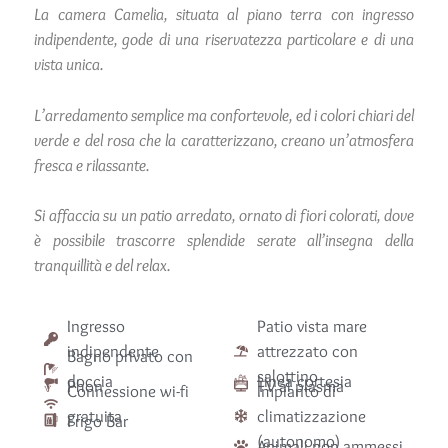
La camera Camelia, situata al piano terra con ingresso
indipendente, gode di una riservatezza particolare e di una
vista unica.
L’arredamento semplice ma confortevole, ed i colori chiari del
verde e del rosa che la caratterizzano, creano un’atmosfera
fresca e rilassante.
Si affaccia su un patio arredato, ornato di fiori colorati, dove
è possibile trascorre splendide serate all’insegna della
tranquillità e del relax.
Ingresso
Patio vista mare
indipendente
attrezzato con
Bagno privato con
salottino
doccia
Linea cortesia
Phon
TV al plasma
Connessione wi-fi
Impianto di
gratuita
climatizzazione
Frigo Bar
(autonomo)
Animali non ammessi